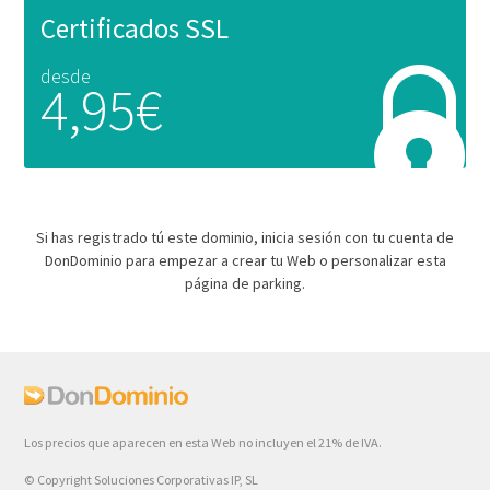
Certificados SSL
desde
4,95€
Si has registrado tú este dominio, inicia sesión con tu cuenta de
DonDominio para empezar a crear tu Web o personalizar esta
página de parking.
Los precios que aparecen en esta Web no incluyen el 21% de IVA.
© Copyright Soluciones Corporativas IP, SL