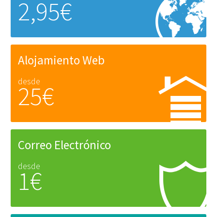
2,95€
Alojamiento Web
desde
25€
Correo Electrónico
desde
1€